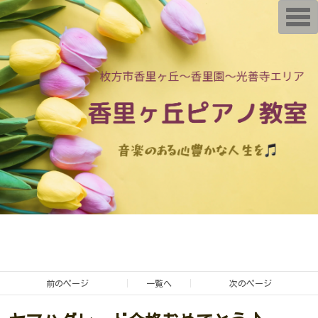
T
o
g
g
l
e
n
a
v
i
g
a
t
i
o
n
前のページ
一覧へ
次のページ