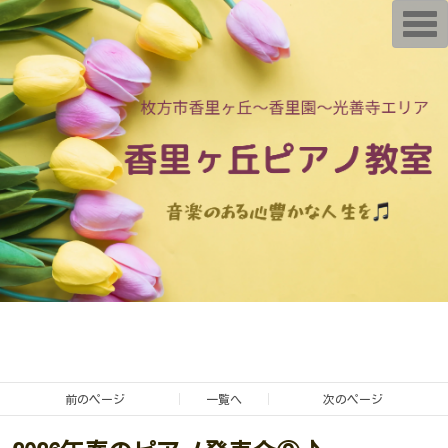
T
o
g
g
l
e
n
a
v
i
g
a
t
i
o
n
前のページ
一覧へ
次のページ